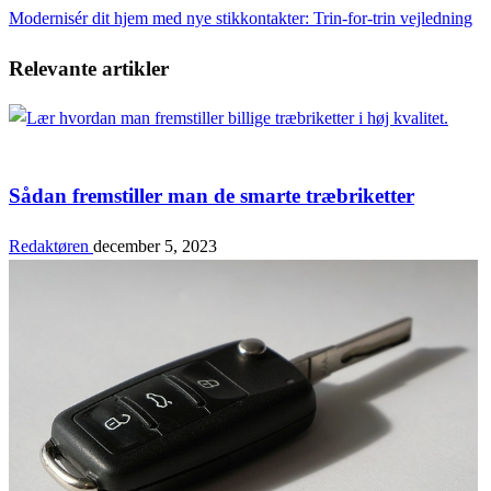
Post
Next
Modernisér dit hjem med nye stikkontakter: Trin-for-trin vejledning
Post
Relevante artikler
Bolig & Fritid
Sådan fremstiller man de smarte træbriketter
Redaktøren
december 5, 2023