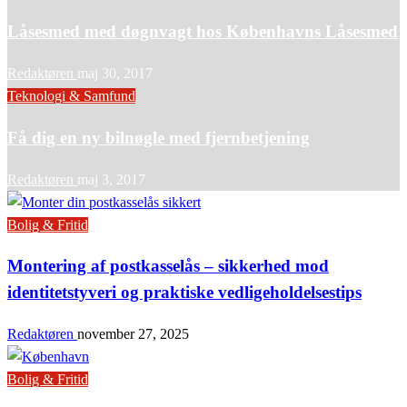
Låsesmed med døgnvagt hos Københavns Låsesmed
Redaktøren
maj 30, 2017
Teknologi & Samfund
Få dig en ny bilnøgle med fjernbetjening
Redaktøren
maj 3, 2017
Bolig & Fritid
Montering af postkasselås – sikkerhed mod
identitetstyveri og praktiske vedligeholdelsestips
Redaktøren
november 27, 2025
Bolig & Fritid