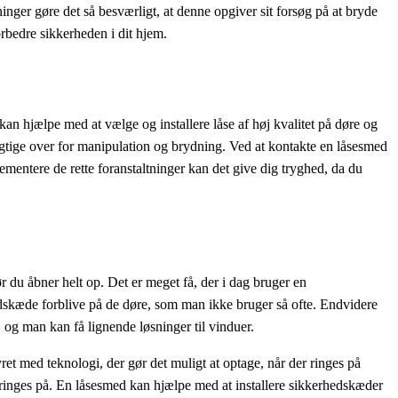
ninger gøre det så besværligt, at denne opgiver sit forsøg på at bryde
orbedre sikkerheden i dit hjem.
kan hjælpe med at vælge og installere låse af høj kvalitet på døre og
ygtige over for manipulation og brydning. Ved at kontakte en låsesmed
ementere de rette foranstaltninger kan det give dig tryghed, da du
r du åbner helt op. Det er meget få, der i dag bruger en
dskæde forblive på de døre, som man ikke bruger så ofte. Endvidere
 og man kan få lignende løsninger til vinduer.
et med teknologi, der gør det muligt at optage, når der ringes på
ringes på. En låsesmed kan hjælpe med at installere sikkerhedskæder