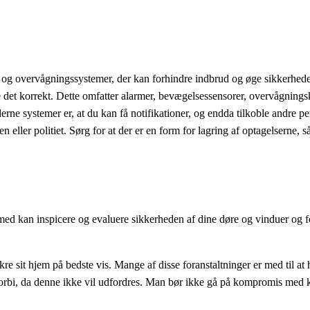
- og overvågningssystemer, der kan forhindre indbrud og øge sikkerheden 
re det korrekt. Dette omfatter alarmer, bevægelsessensorer, overvågnin
rne systemer er, at du kan få notifikationer, og endda tilkoble andre per
en eller politiet. Sørg for at der er en form for lagring af optagelserne
ed kan inspicere og evaluere sikkerheden af dine døre og vinduer og fore
 sit hjem på bedste vis. Mange af disse foranstaltninger er med til at 
rbi, da denne ikke vil udfordres. Man bør ikke gå på kompromis med kvali