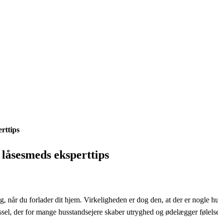
rttips
låsesmeds eksperttips
tryg, når du forlader dit hjem. Virkeligheden er dog den, at der er nogl
ssel, der for mange husstandsejere skaber utryghed og ødelægger følelsen