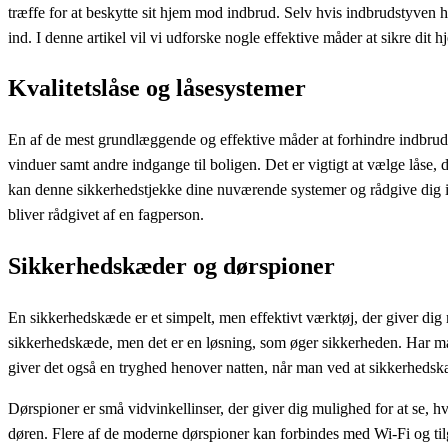
træffe for at beskytte sit hjem mod indbrud. Selv hvis indbrudstyven ha
ind. I denne artikel vil vi udforske nogle effektive måder at sikre di
Kvalitetslåse og låsesystemer
En af de mest grundlæggende og effektive måder at forhindre indbrud på
vinduer samt andre indgange til boligen. Det er vigtigt at vælge lås
kan denne sikkerhedstjekke dine nuværende systemer og rådgive dig i, h
bliver rådgivet af en fagperson.
Sikkerhedskæder og dørspioner
En sikkerhedskæde er et simpelt, men effektivt værktøj, der giver dig 
sikkerhedskæde, men det er en løsning, som øger sikkerheden. Har ma
giver det også en tryghed henover natten, når man ved at sikkerhedskæd
Dørspioner er små vidvinkellinser, der giver dig mulighed for at se, h
døren. Flere af de moderne dørspioner kan forbindes med Wi-Fi og til