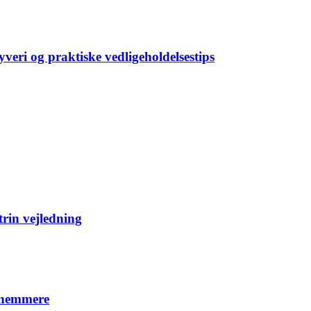
veri og praktiske vedligeholdelsestips
trin vejledning
r nemmere