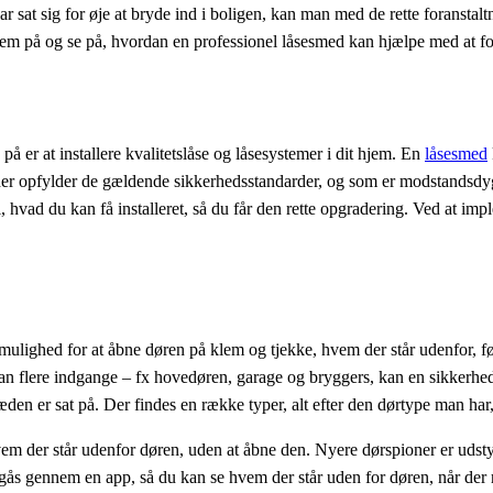
r sat sig for øje at bryde ind i boligen, kan man med de rette foranstalt
t hjem på og se på, hvordan en professionel låsesmed kan hjælpe med at f
 er at installere kvalitetslåse og låsesystemer i dit hjem. En
låsesmed
e, der opfylder de gældende sikkerhedsstandarder, og som er modstandsd
vad du kan få installeret, så du får den rette opgradering. Ved at impl
mulighed for at åbne døren på klem og tjekke, hvem der står udenfor, fø
n flere indgange – fx hovedøren, garage og bryggers, kan en sikkerhe
en er sat på. Der findes en række typer, alt efter den dørtype man har,
vem der står udenfor døren, uden at åbne den. Nyere dørspioner er udstyr
gås gennem en app, så du kan se hvem der står uden for døren, når der 