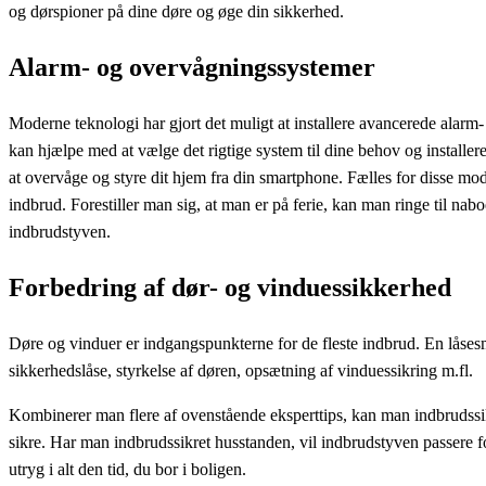
og dørspioner på dine døre og øge din sikkerhed.
Alarm- og overvågningssystemer
Moderne teknologi har gjort det muligt at installere avancerede alarm
kan hjælpe med at vælge det rigtige system til dine behov og installe
at overvåge og styre dit hjem fra din smartphone. Fælles for disse mode
indbrud. Forestiller man sig, at man er på ferie, kan man ringe til nabo
indbrudstyven.
Forbedring af dør- og vinduessikkerhed
Døre og vinduer er indgangspunkterne for de fleste indbrud. En låsesm
sikkerhedslåse, styrkelse af døren, opsætning af vinduessikring m.fl.
Kombinerer man flere af ovenstående eksperttips, kan man indbrudssikre
sikre. Har man indbrudssikret husstanden, vil indbrudstyven passere fo
utryg i alt den tid, du bor i boligen.