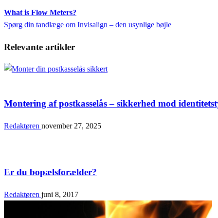
Previous
What is Flow Meters?
Indlægsnavigation
Post
Next
Spørg din tandlæge om Invisalign – den usynlige bøjle
Post
Relevante artikler
Bolig & Fritid
Montering af postkasselås – sikkerhed mod identitetsty
Redaktøren
november 27, 2025
Bolig & Fritid
Er du bopælsforælder?
Redaktøren
juni 8, 2017